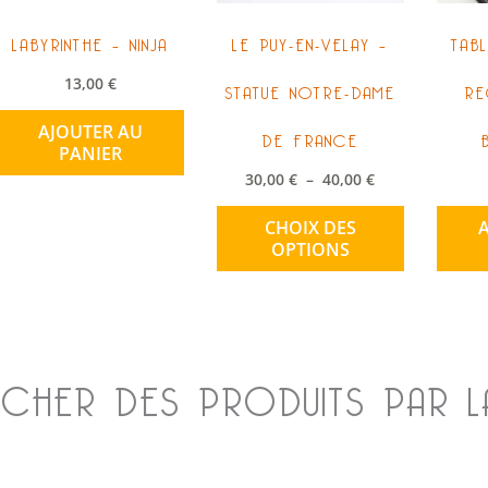
peuvent
LABYRINTHE – NINJA
LE PUY-EN-VELAY –
TAB
être
choisies
STATUE NOTRE-DAME
RE
13,00
€
sur
la
DE FRANCE
AJOUTER AU
PANIER
page
30,00
€
–
40,00
€
du
produit
CHOIX DES
OPTIONS
CHER DES PRODUITS PAR LA