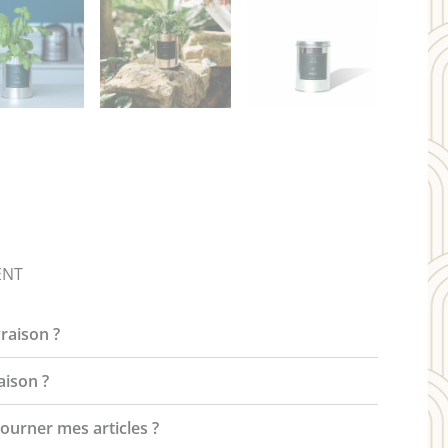
ENT
vraison ?
aison ?
tourner mes articles ?