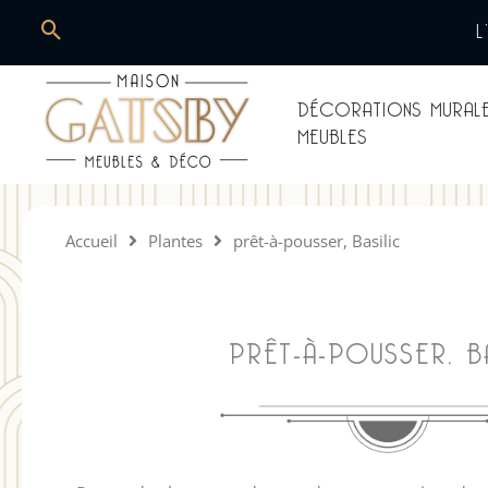
Aller
L
Rechercher
au
contenu
DÉCORATIONS MURAL
MEUBLES
Maison Gatsby
Accueil
Plantes
prêt-à-pousser, Basilic
PRÊT-À-POUSSER, BA