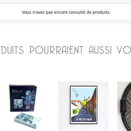
Vous n'avez pas encore consulté de produits.
UITS POURRAIENT AUSSI VO
Plage
Ce
de
produit
prix :
a
30,00 €
à
plusieurs
40,00 €
variations
Les
options