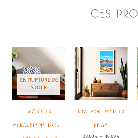
CES PROD
Plage
Ce
de
prod
prix :
a
30,00 €
à
plus
40,00 €
EN RUPTURE DE
vari
STOCK
Les
opti
peu
BOÎTES EN
AUVERGNE SOUS LA
être
choi
MARQUETERIE D’OS –
NEIGE
sur
la
ENSEMBLE DE 2
30,00
€
–
40,00
€