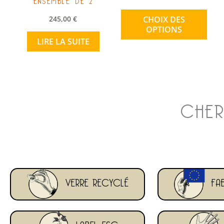
pag
CHOIX DES
245,00
€
du
OPTIONS
prod
LIRE LA SUITE
CHER
VERRE RECYCLÉ
FAB
LABEL FSC