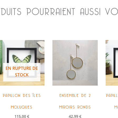
UITS POURRAIENT AUSSI VO
uit
ieurs
EN RUPTURE DE
ations.
STOCK
ons
vent
PAPILLON DES ÎLES
ENSEMBLE DE 2
PAPIL
sies
MOLUQUES
MIROIRS RONDS
M
115,00
€
42,99
€