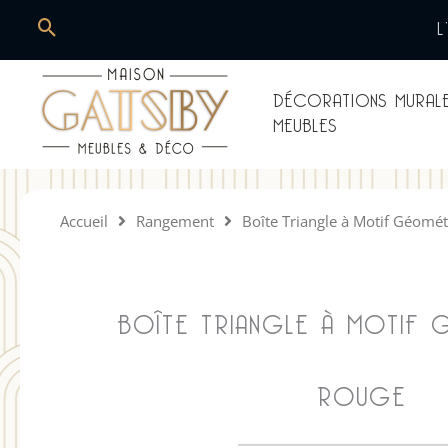
Aller
L
Rechercher
au
contenu
DÉCORATIONS MURAL
MEUBLES
Maison Gatsby
Accueil
Rangement
Boîte Triangle à Motif Géomé
BOÎTE TRIANGLE À MOTIF 
ROUGE