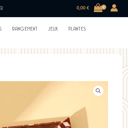
UR
0,00
€
S
RANGEMENT
JEUX
PLANTES