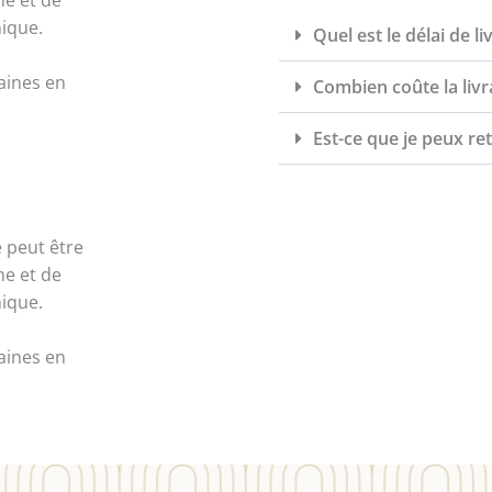
me et de
nique.
Quel est le délai de li
maines en
Combien coûte la livr
Est-ce que je peux re
e peut être
me et de
nique.
maines en