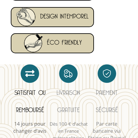
DESIGN INTEMPOREL
ÉCO FRIENDLY
SATISFAIT OU
LIVRAISON
PAIEMENT
REMBOURSÉ
GRATUITE
SÉCURISÉ
14 jours pour
Par carte
Dès 100 € d’achat
changer d’avis
bancaire via
en France