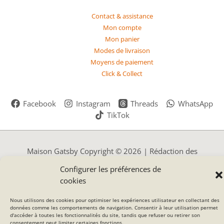
Contact & assistance
Mon compte
Mon panier
Modes de livraison
Moyens de paiement
Click & Collect
Facebook
Instagram
Threads
WhatsApp
TikTok
Maison Gatsby Copyright © 2026 | Rédaction des
articles : Eléonor Chaussinand & Guillaume Levet –
Configurer les préférences de
Webdesigner
Jonathan Pulejo
cookies
*hors meubles, insectes et affiches d'Auvergne
Nous utilisons des cookies pour optimiser les expériences utilisateur en collectant des
données comme les comportements de navigation. Consentir à leur utilisation permet
d'accéder à toutes les fonctionnalités du site, tandis que refuser ou retirer son
consentement peut limiter certaines fonctions.